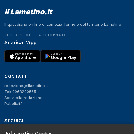
il Lametino.it
Il quotidiano on line di Lamezia Terme e del territorio Lametino
RESTA SEMPRE AGGIORNATO
Scarica l'App
Download on the
GET IT ON
App Store
Google Play
CONTATTI
redazione@illametino.it
Tel: 0968200565
Scrivi alla redazione
Pubblicità
SEGUICI
f
X
IG
YT
Informativa Cookie