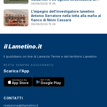
Coppa Italia
06/08/2026 15:38
L'impegno dell'investigatore lametino
Antonio Serratore nella lotta alla mafia al
fianco di Ninni Cassarà
06/08/2026 15:28
il Lametino.it
Il quotidiano on line di Lamezia Terme e del territorio Lametino
RESTA SEMPRE AGGIORNATO
Scarica l'App
Download on the
GET IT ON
App Store
Google Play
CONTATTI
redazione@illametino.it