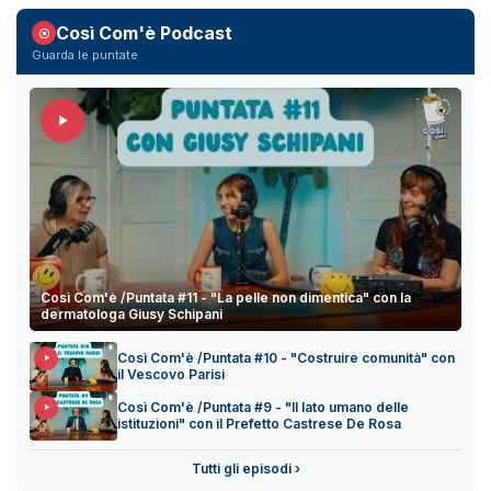
Così Com'è Podcast
Guarda le puntate
Così Com'è /Puntata #11 - "La pelle non dimentica" con la
dermatologa Giusy Schipani
Così Com'è /Puntata #10 - "Costruire comunità" con
il Vescovo Parisi
Così Com'è /Puntata #9 - "Il lato umano delle
istituzioni" con il Prefetto Castrese De Rosa
Tutti gli episodi ›