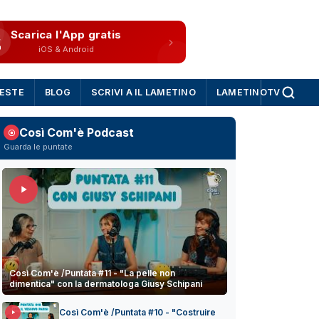
Scarica l'App gratis
iOS & Android
IESTE
BLOG
SCRIVI A IL LAMETINO
LAMETINOTV
Così Com'è Podcast
Guarda le puntate
Così Com'è /Puntata #11 - "La pelle non
dimentica" con la dermatologa Giusy Schipani
Così Com'è /Puntata #10 - "Costruire