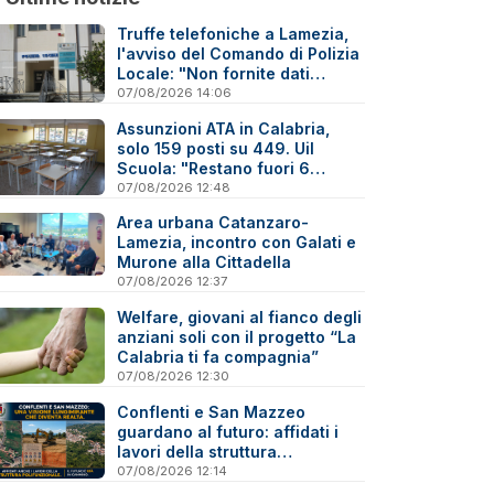
Truffe telefoniche a Lamezia,
l'avviso del Comando di Polizia
Locale: "Non fornite dati
personali"
07/08/2026 14:06
Assunzioni ATA in Calabria,
solo 159 posti su 449. Uil
Scuola: "Restano fuori 6
precari su 10"
07/08/2026 12:48
Area urbana Catanzaro-
Lamezia, incontro con Galati e
Murone alla Cittadella
07/08/2026 12:37
Welfare, giovani al fianco degli
anziani soli con il progetto “La
Calabria ti fa compagnia”
07/08/2026 12:30
Conflenti e San Mazzeo
guardano al futuro: affidati i
lavori della struttura
polifunzionale
07/08/2026 12:14