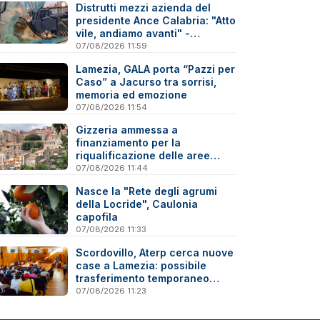
Distrutti mezzi azienda del
presidente Ance Calabria: "Atto
vile, andiamo avanti" -
Reazioni
07/08/2026 11:59
Lamezia, GALA porta “Pazzi per
Caso” a Jacurso tra sorrisi,
memoria ed emozione
07/08/2026 11:54
Gizzeria ammessa a
finanziamento per la
riqualificazione delle aree
degradate
07/08/2026 11:44
Nasce la "Rete degli agrumi
della Locride", Caulonia
capofila
07/08/2026 11:33
Scordovillo, Aterp cerca nuove
case a Lamezia: possibile
trasferimento temporaneo
nell’hinterland per alcune
07/08/2026 11:23
famiglie