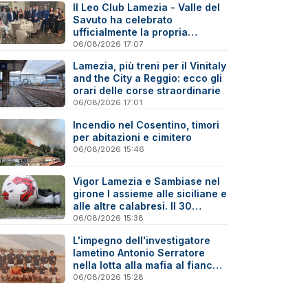
Il Leo Club Lamezia - Valle del
Savuto ha celebrato
ufficialmente la propria
riattivazione
06/08/2026 17:07
Lamezia, più treni per il Vinitaly
and the City a Reggio: ecco gli
orari delle corse straordinarie
06/08/2026 17:01
Incendio nel Cosentino, timori
per abitazioni e cimitero
06/08/2026 15:46
Vigor Lamezia e Sambiase nel
girone I assieme alle siciliane e
alle altre calabresi. Il 30
agosto stracittadina di Coppa
06/08/2026 15:38
Italia
L'impegno dell'investigatore
lametino Antonio Serratore
nella lotta alla mafia al fianco
di Ninni Cassarà
06/08/2026 15:28