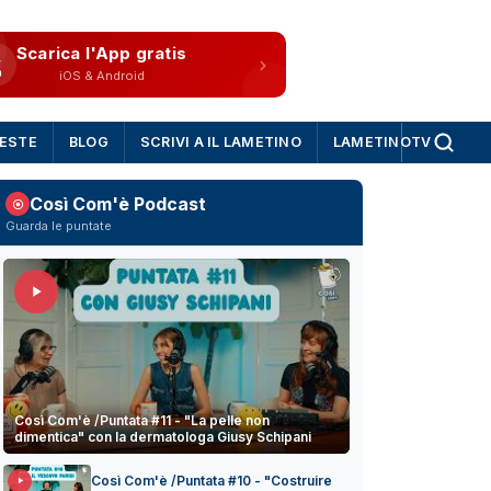
Scarica l'App gratis
iOS & Android
IESTE
BLOG
SCRIVI A IL LAMETINO
LAMETINOTV
Così Com'è Podcast
Guarda le puntate
Così Com'è /Puntata #11 - "La pelle non
dimentica" con la dermatologa Giusy Schipani
Così Com'è /Puntata #10 - "Costruire