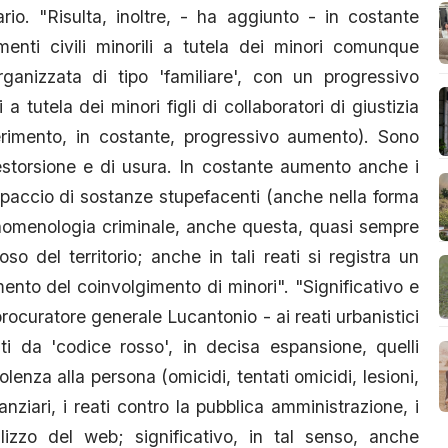
rio. "Risulta, inoltre, - ha aggiunto - in costante
nti civili minorili a tutela dei minori comunque
rganizzata di tipo 'familiare', con un progressivo
 tutela dei minori figli di collaboratori di giustizia
ferimento, in costante, progressivo aumento). Sono
 estorsione e di usura. In costante aumento anche i
/o spaccio di sostanze stupefacenti (anche nella forma
fenomenologia criminale, anche questa, quasi sempre
so del territorio; anche in tali reati si registra un
nto del coinvolgimento di minori". "Significativo e
procuratore generale Lucantonio - ai reati urbanistici
ti da 'codice rosso', in decisa espansione, quelli
iolenza alla persona (omicidi, tentati omicidi, lesioni,
nziari, i reati contro la pubblica amministrazione, i
tilizzo del web; significativo, in tal senso, anche