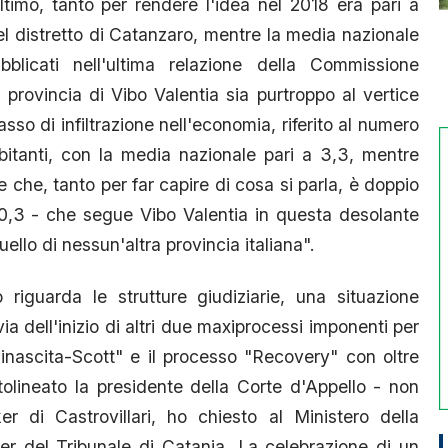
ltimo, tanto per rendere l'idea nel 2018 era pari a
 del distretto di Catanzaro, mentre la media nazionale
blicati nell'ultima relazione della Commissione
rovincia di Vibo Valentia sia purtroppo al vertice
asso di infiltrazione nell'economia, riferito al numero
abitanti, con la media nazionale pari a 3,3, mentre
e che, tanto per far capire di cosa si parla, è doppio
40,3 - che segue Vibo Valentia in questa desolante
llo di nessun'altra provincia italiana".
o riguarda le strutture giudiziarie, una situazione
via dell'inizio di altri due maxiprocessi imponenti per
inascita-Scott" e il processo "Recovery" con oltre
olineato la presidente della Corte d'Appello - non
r di Castrovillari, ho chiesto al Ministero della
ker del Tribunale di Catania. La celebrazione di un