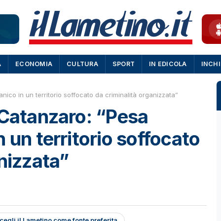
A
ECONOMIA
CULTURA
SPORT
IN EDICOLA
INCH
ico in un territorio soffocato da criminalità organizzata”
 Catanzaro: “Pesa
 un territorio soffocato
anizzata”
cegli il Lametino come fonte preferita