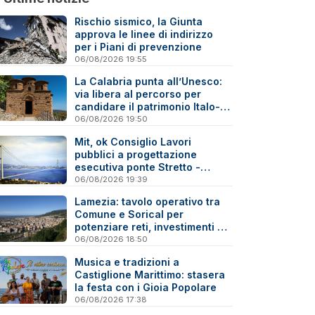
Rischio sismico, la Giunta
approva le linee di indirizzo
per i Piani di prevenzione
06/08/2026 19:55
La Calabria punta all’Unesco:
via libera al percorso per
candidare il patrimonio Italo-
Greco medievale
06/08/2026 19:50
Mit, ok Consiglio Lavori
pubblici a progettazione
esecutiva ponte Stretto -
Reazioni
06/08/2026 19:39
Lamezia: tavolo operativo tra
Comune e Sorical per
potenziare reti, investimenti e
manutenzione
06/08/2026 18:50
Musica e tradizioni a
Castiglione Marittimo: stasera
la festa con i Gioia Popolare
06/08/2026 17:38