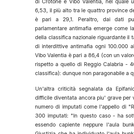
di Crotone e Vibo Valentia, nel quale u
6,53, il più alto tra le quattro province
è pari a 29,1. Peraltro, dai dati pub
parlamentare antimafia emerge come la p
della classifica nazionale riguardante il t
di interdittive antimafia ogni 100.000 
Vibo Valentia è pari a 86,4 (con un valor
rispetto a quello di Reggio Calabria - 
classifica): dunque non paragonabile a que
Un'altra criticità segnalata da Epifani
difficile diventata ancora piu' grave per 
numero di imputati come l'appello di "R
300 imputati: "In questo caso - ha sott
essendo capiente neppure l'aula bunke
Giustizia che ha individuato l'aula bun