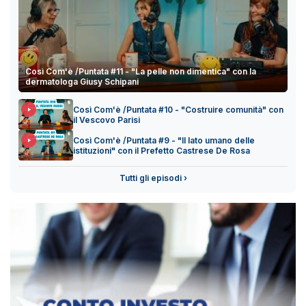
Così Com'è /Puntata #11 - "La pelle non dimentica" con la
dermatologa Giusy Schipani
Così Com'è /Puntata #10 - "Costruire comunità" con
il Vescovo Parisi
Così Com'è /Puntata #9 - "Il lato umano delle
istituzioni" con il Prefetto Castrese De Rosa
Tutti gli episodi ›