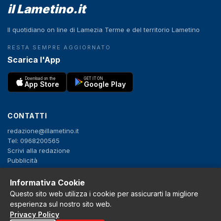
il Lametino.it
Il quotidiano on line di Lamezia Terme e del territorio Lametino
RESTA SEMPRE AGGIORNATO
Scarica l'App
Download on the
GET IT ON
App Store
Google Play
CONTATTI
redazione@illametino.it
Tel: 0968200565
Scrivi alla redazione
Pubblicità
Informativa Cookie
SEGUICI
Questo sito web utilizza i cookie per assicurarti la migliore
esperienza sul nostro sito web.
f
X
IG
YT
Privacy Policy