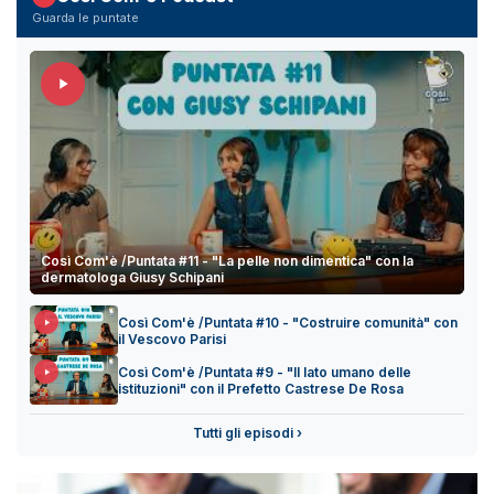
Guarda le puntate
Così Com'è /Puntata #11 - "La pelle non dimentica" con la
dermatologa Giusy Schipani
Così Com'è /Puntata #10 - "Costruire comunità" con
il Vescovo Parisi
Così Com'è /Puntata #9 - "Il lato umano delle
istituzioni" con il Prefetto Castrese De Rosa
Tutti gli episodi ›