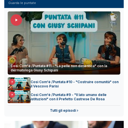
Guarda le puntate
Così Com'è /Puntata #11 - "La pelle non dimentica" con la
dermatologa Giusy Schipani
Così Com'è /Puntata #10 - "Costruire comunità" con
il Vescovo Parisi
Così Com'è /Puntata #9 - "Il lato umano delle
istituzioni" con il Prefetto Castrese De Rosa
Tutti gli episodi ›