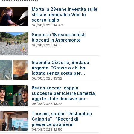
Morta la 23enne investita sulle
strisce pedonali a Vibo lo
scorso luglio
06/08/2026 14:49
Soccorsi 18 escursionisti
bloccati in Aspromonte
06/08/2026 14:35
Incendio Gizzeria, Sindaco
Argento: "Grazie a chi ha
lottato senza sosta per
difendere il nostro territorio"
06/08/2026 13:32
Beach soccer: doppio
successo per Icierre Lamezia,
oggi le sfide decisive per
salvezza e scudetto Under 20
06/08/2026 13:22
Turismo, studio "Destination
Calabria" : "Record di
presenze straniere"
06/08/2026 12:59