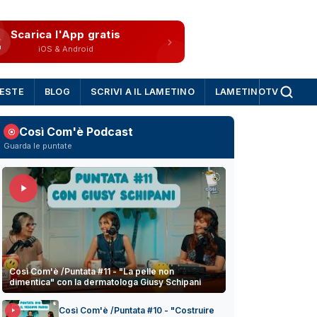
Scarica l'App gratis
iOS & Android
IESTE
BLOG
SCRIVI A IL LAMETINO
LAMETINOTV
Così Com'è Podcast
Guarda le puntate
Così Com'è /Puntata #11 - "La pelle non
dimentica" con la dermatologa Giusy Schipani
Così Com'è /Puntata #10 - "Costruire