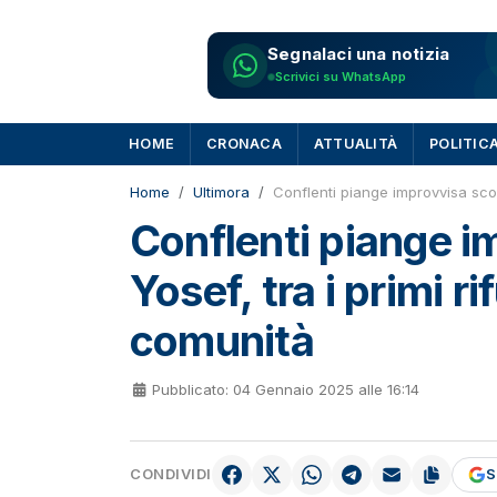
Segnalaci una notizia
Scrivici su WhatsApp
HOME
CRONACA
ATTUALITÀ
POLITIC
Home
Ultimora
Conflenti piange improvvisa scomp
Conflenti piange 
Yosef, tra i primi rif
comunità
Pubblicato: 04 Gennaio 2025 alle 16:14
CONDIVIDI
S