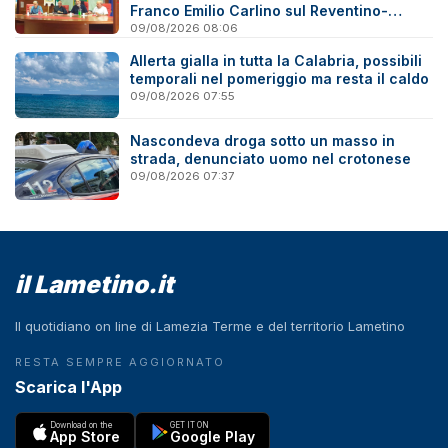
Franco Emilio Carlino sul Reventino-
Savuto
09/08/2026 08:06
Allerta gialla in tutta la Calabria, possibili
temporali nel pomeriggio ma resta il caldo
09/08/2026 07:55
Nascondeva droga sotto un masso in
strada, denunciato uomo nel crotonese
09/08/2026 07:37
il Lametino.it
Il quotidiano on line di Lamezia Terme e del territorio Lametino
RESTA SEMPRE AGGIORNATO
Scarica l'App
Download on the
GET IT ON
App Store
Google Play