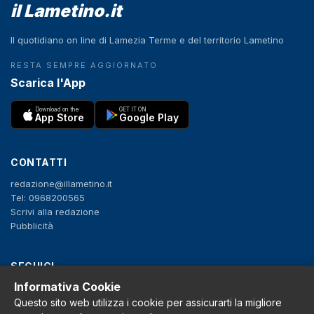
il Lametino.it
Il quotidiano on line di Lamezia Terme e del territorio Lametino
RESTA SEMPRE AGGIORNATO
Scarica l'App
Download on the
GET IT ON
App Store
Google Play
CONTATTI
redazione@illametino.it
Tel: 0968200565
Scrivi alla redazione
Pubblicità
SEGUICI
Informativa Cookie
f
X
IG
YT
Questo sito web utilizza i cookie per assicurarti la migliore