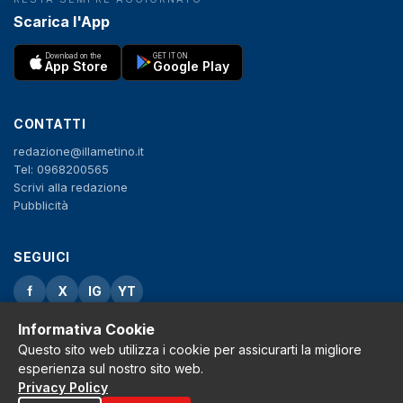
Scarica l'App
Download on the
GET IT ON
App Store
Google Play
CONTATTI
redazione@illametino.it
Tel: 0968200565
Scrivi alla redazione
Pubblicità
SEGUICI
f
X
IG
YT
Informativa Cookie
Privacy Policy
Cookie Policy
Questo sito web utilizza i cookie per assicurarti la migliore
Note legali
esperienza sul nostro sito web.
La Redazione
Privacy Policy