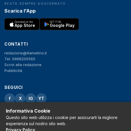
RESTA SEMPRE AGGIORNATO
Scarica l'App
Download on the
GET IT ON
App Store
Google Play
CONTATTI
redazione@illametino.it
Tel: 0968200565
Scrivi alla redazione
Pubblicità
SEGUICI
f
X
IG
YT
Informativa Cookie
Privacy Policy
Cookie Policy
Questo sito web utilizza i cookie per assicurarti la migliore
Note legali
esperienza sul nostro sito web.
La Redazione
Privacy Policy