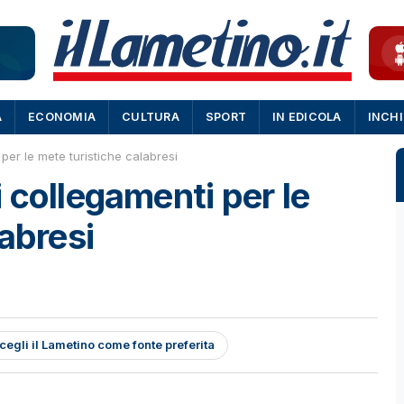
A
ECONOMIA
CULTURA
SPORT
IN EDICOLA
INCH
per le mete turistiche calabresi
 collegamenti per le
abresi
cegli il Lametino come fonte preferita