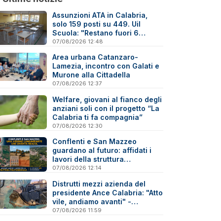
Assunzioni ATA in Calabria,
solo 159 posti su 449. Uil
Scuola: "Restano fuori 6
precari su 10"
07/08/2026 12:48
Area urbana Catanzaro-
Lamezia, incontro con Galati e
Murone alla Cittadella
07/08/2026 12:37
Welfare, giovani al fianco degli
anziani soli con il progetto “La
Calabria ti fa compagnia”
07/08/2026 12:30
Conflenti e San Mazzeo
guardano al futuro: affidati i
lavori della struttura
polifunzionale
07/08/2026 12:14
Distrutti mezzi azienda del
presidente Ance Calabria: "Atto
vile, andiamo avanti" -
Reazioni
07/08/2026 11:59