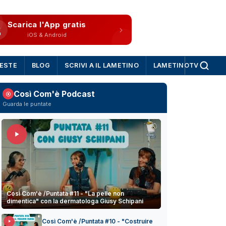
Scarica l'App gratis
iOS & Android
IESTE
BLOG
SCRIVI A IL LAMETINO
LAMETINOTV
Così Com'è Podcast
Guarda le puntate
Così Com'è /Puntata #11 - "La pelle non
dimentica" con la dermatologa Giusy Schipani
Così Com'è /Puntata #10 - "Costruire