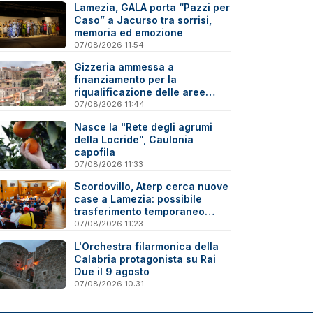
Lamezia, GALA porta “Pazzi per
Caso” a Jacurso tra sorrisi,
memoria ed emozione
07/08/2026 11:54
Gizzeria ammessa a
finanziamento per la
riqualificazione delle aree
degradate
07/08/2026 11:44
Nasce la "Rete degli agrumi
della Locride", Caulonia
capofila
07/08/2026 11:33
Scordovillo, Aterp cerca nuove
case a Lamezia: possibile
trasferimento temporaneo
nell’hinterland per alcune
07/08/2026 11:23
famiglie
L'Orchestra filarmonica della
Calabria protagonista su Rai
Due il 9 agosto
07/08/2026 10:31