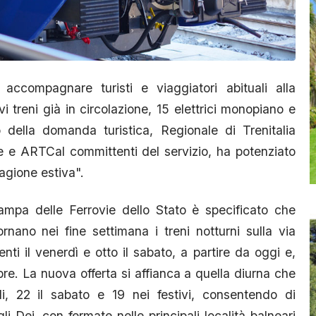
ccompagnare turisti e viaggiatori abituali alla
 treni già in circolazione, 15 elettrici monopiano e
o della domanda turistica, Regionale di Trenitalia
e e ARTCal committenti del servizio, ha potenziato
tagione estiva".
tampa delle Ferrovie dello Stato è specificato che
nano nei fine settimana i treni notturni sulla via
ti il venerdì e otto il sabato, a partire da oggi e,
bre. La nuova offerta si affianca a quella diurna che
li, 22 il sabato e 19 nei festivi, consentendo di
Dei, con fermate nelle principali località balneari