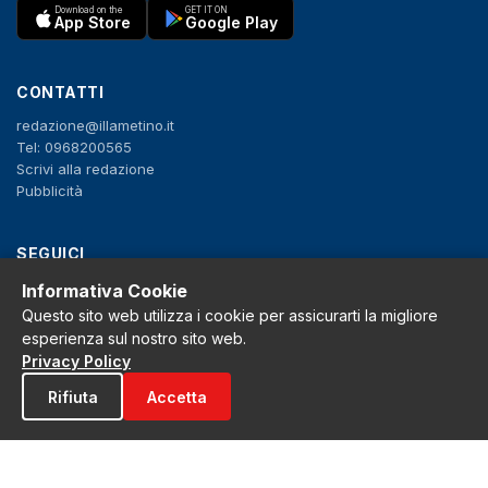
Download on the
GET IT ON
App Store
Google Play
CONTATTI
redazione@illametino.it
Tel: 0968200565
Scrivi alla redazione
Pubblicità
SEGUICI
Informativa Cookie
f
X
IG
YT
Questo sito web utilizza i cookie per assicurarti la migliore
esperienza sul nostro sito web.
Privacy Policy
Privacy Policy
Cookie Policy
Note legali
Rifiuta
Accetta
La Redazione
© 2026 Grh s.r.l. - P.iva 02650550797 - Tutti i diritti sono riservati