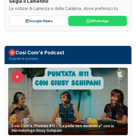
Segui il Lametino
Le notizie di Lamezia e della Calabria, dove preferisci tu.
Google News
WhatsApp
Così Com'è Podcast
Guarda le puntate
Così Com'è /Puntata #11 - "La pelle non dimentica" con la
dermatologa Giusy Schipani