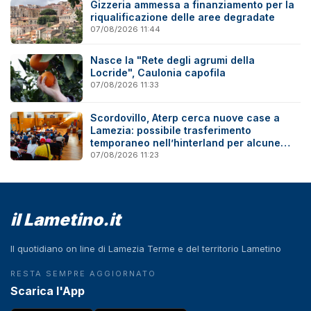
Gizzeria ammessa a finanziamento per la
riqualificazione delle aree degradate
07/08/2026 11:44
Nasce la "Rete degli agrumi della
Locride", Caulonia capofila
07/08/2026 11:33
Scordovillo, Aterp cerca nuove case a
Lamezia: possibile trasferimento
temporaneo nell’hinterland per alcune
famiglie
07/08/2026 11:23
il Lametino.it
Il quotidiano on line di Lamezia Terme e del territorio Lametino
RESTA SEMPRE AGGIORNATO
Scarica l'App