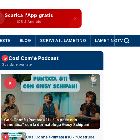
Scarica l'App gratis
iOS & Android
IESTE
BLOG
SCRIVI A IL LAMETINO
LAMETINOTV
Così Com'è Podcast
Guarda le puntate
Così Com'è /Puntata #11 - "La pelle non
dimentica" con la dermatologa Giusy Schipani
Così Com'è /Puntata #10 - "Costruire