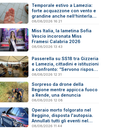
Temporale estivo a Lamezia:
forte acquazzone con vento e
grandine anche nell’hinterland
- Video
08/08/2026 16:21
Miss Italia, la lametina Sofia
Vescio incoronata Miss
Framesi Calabria 2026
08/08/2026 13:43
Passerella su SS18 tra Gizzeria
e Lamezia, cittadini e istituzioni
a confronto: “Servono risposte
e tempi certi”
08/08/2026 12:31
Sorpreso da drone della
Regione mentre appicca fuoco
a Rende, una denuncia
08/08/2026 12:08
Operaio morto folgorato nel
Reggino, disposta l'autopsia.
Annullati tutti gli eventi nel
paese della tragedia
08/08/2026 11:44