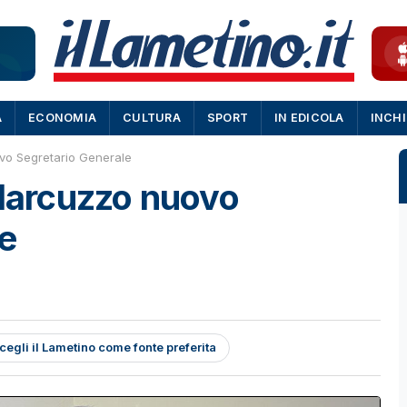
A
ECONOMIA
CULTURA
SPORT
IN EDICOLA
INCH
ovo Segretario Generale
 Marcuzzo nuovo
le
cegli il Lametino come fonte preferita