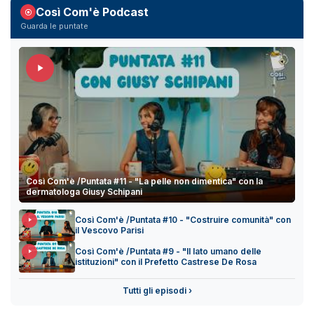
Così Com'è Podcast
Guarda le puntate
Così Com'è /Puntata #11 - "La pelle non dimentica" con la
dermatologa Giusy Schipani
Così Com'è /Puntata #10 - "Costruire comunità" con
il Vescovo Parisi
Così Com'è /Puntata #9 - "Il lato umano delle
istituzioni" con il Prefetto Castrese De Rosa
Tutti gli episodi ›