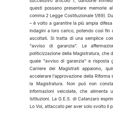
successivo articolo 7, dandone immedi
questi possano presentare memorie al 
comma 2 Legge Costituzionale 1/89). Dunq
– è volto a garantire la più ampia difesa
indagini a loro carico, potendo così fi
ascoltati. Si tratta di una semplice c
“avviso di garanzia”. Le affermaz
politicizzazione della Magistratura, che
quale “avviso di garanzia” e risposta g
Carriere dei Magistrati appaiono, qui
accelerare l’approvazione della Riforma s
la Magistratura. Non può non constat
informazioni veicolate, che alimenta u
Istituzioni. La G.E.S. di Catanzaro espri
Lo Voi, attaccato per aver solo svolto il 