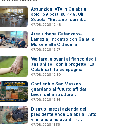
Assunzioni ATA in Calabria,
solo 159 posti su 449. Uil
Scuola: "Restano fuori 6
precari su 10"
07/08/2026 12:48
Area urbana Catanzaro-
Lamezia, incontro con Galati e
Murone alla Cittadella
07/08/2026 12:37
Welfare, giovani al fianco degli
anziani soli con il progetto “La
Calabria ti fa compagnia”
07/08/2026 12:30
Conflenti e San Mazzeo
guardano al futuro: affidati i
lavori della struttura
polifunzionale
07/08/2026 12:14
Distrutti mezzi azienda del
presidente Ance Calabria: "Atto
vile, andiamo avanti" -
Reazioni
07/08/2026 11:59