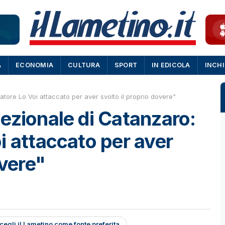
A
ECONOMIA
CULTURA
SPORT
IN EDICOLA
INCH
tore Lo Voi attaccato per aver svolto il proprio dovere"
ezionale di Catanzaro:
i attaccato per aver
overe"
cegli il Lametino come fonte preferita