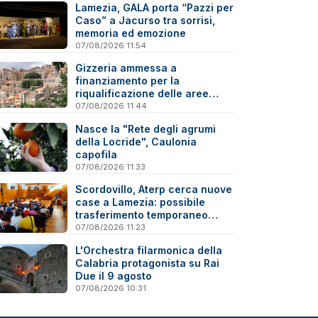
Lamezia, GALA porta “Pazzi per
Caso” a Jacurso tra sorrisi,
memoria ed emozione
07/08/2026 11:54
Gizzeria ammessa a
finanziamento per la
riqualificazione delle aree
degradate
07/08/2026 11:44
Nasce la "Rete degli agrumi
della Locride", Caulonia
capofila
07/08/2026 11:33
Scordovillo, Aterp cerca nuove
case a Lamezia: possibile
trasferimento temporaneo
nell’hinterland per alcune
07/08/2026 11:23
famiglie
L'Orchestra filarmonica della
Calabria protagonista su Rai
Due il 9 agosto
07/08/2026 10:31