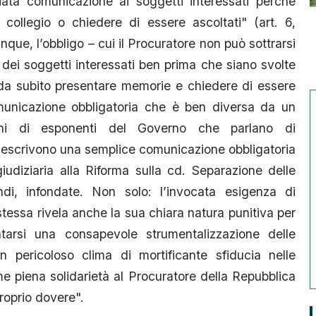
ata comunicazione ai soggetti interessati perché
collegio o chiedere di essere ascoltati" (art. 6,
ue, l’obbligo – cui il Procuratore non può sottrarsi
 dei soggetti interessati ben prima che siano svolte
n da subito presentare memorie e chiedere di essere
omunicazione obbligatoria che è ben diversa da un
ioni di esponenti del Governo che parlano di
 descrivono una semplice comunicazione obbligatoria
iudiziaria alla Riforma sulla cd. Separazione delle
ndi, infondate. Non solo: l’invocata esigenza di
tessa rivela anche la sua chiara natura punitiva per
arsi una consapevole strumentalizzazione delle
n pericoloso clima di mortificante sfiducia nelle
me piena solidarietà al Procuratore della Repubblica
proprio dovere".