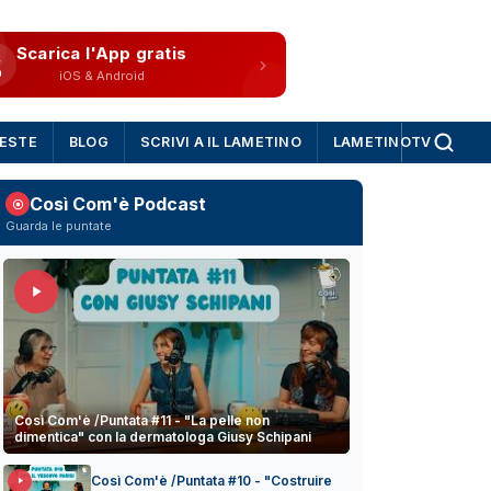
Scarica l'App gratis
iOS & Android
IESTE
BLOG
SCRIVI A IL LAMETINO
LAMETINOTV
Così Com'è Podcast
Guarda le puntate
Così Com'è /Puntata #11 - "La pelle non
dimentica" con la dermatologa Giusy Schipani
Così Com'è /Puntata #10 - "Costruire