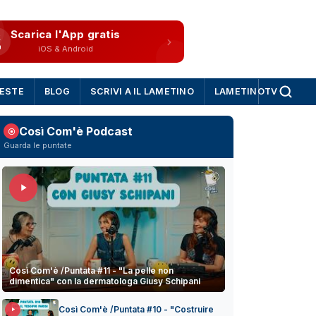
Scarica l'App gratis
iOS & Android
IESTE
BLOG
SCRIVI A IL LAMETINO
LAMETINOTV
Così Com'è Podcast
Guarda le puntate
Così Com'è /Puntata #11 - "La pelle non
dimentica" con la dermatologa Giusy Schipani
Così Com'è /Puntata #10 - "Costruire