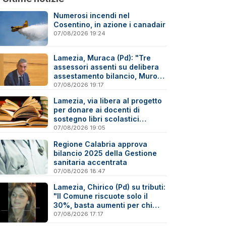
Numerosi incendi nel
Cosentino, in azione i canadair
07/08/2026 19:24
Lamezia, Muraca (Pd): "Tre
assessori assenti su delibera
assestamento bilancio, Murone
in difficoltà"
07/08/2026 19:17
Lamezia, via libera al progetto
per donare ai docenti di
sostegno libri scolastici
destinati al macero
07/08/2026 19:05
Regione Calabria approva
bilancio 2025 della Gestione
sanitaria accentrata
07/08/2026 18:47
Lamezia, Chirico (Pd) su tributi:
"Il Comune riscuote solo il
30%, basta aumenti per chi
paga"
07/08/2026 17:17