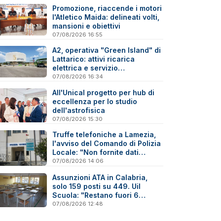
Promozione, riaccende i motori
l'Atletico Maida: delineati volti,
mansioni e obiettivi
07/08/2026 16:55
A2, operativa "Green Island" di
Lattarico: attivi ricarica
elettrica e servizio
sperimentale di soccorso
07/08/2026 16:34
sanitario
All'Unical progetto per hub di
eccellenza per lo studio
dell'astrofisica
07/08/2026 15:30
Truffe telefoniche a Lamezia,
l'avviso del Comando di Polizia
Locale: "Non fornite dati
personali"
07/08/2026 14:06
Assunzioni ATA in Calabria,
solo 159 posti su 449. Uil
Scuola: "Restano fuori 6
precari su 10"
07/08/2026 12:48