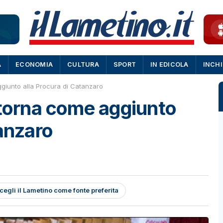
A
ECONOMIA
CULTURA
SPORT
IN EDICOLA
INCH
ggiunto alla Procura di Catanzaro
 torna come aggiunto
tanzaro
cegli il Lametino come fonte preferita