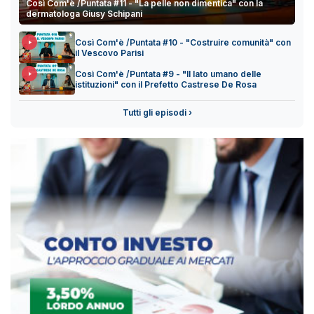
Così Com'è /Puntata #11 - "La pelle non dimentica" con la
dermatologa Giusy Schipani
Così Com'è /Puntata #10 - "Costruire comunità" con
il Vescovo Parisi
Così Com'è /Puntata #9 - "Il lato umano delle
istituzioni" con il Prefetto Castrese De Rosa
Tutti gli episodi ›