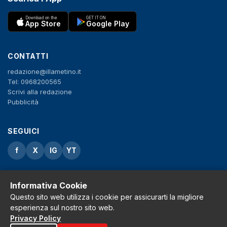
Download on the
GET IT ON
App Store
Google Play
CONTATTI
redazione@illametino.it
Tel: 0968200565
Scrivi alla redazione
Pubblicità
SEGUICI
f
X
IG
YT
Privacy Policy
Cookie Policy
Informativa Cookie
Note legali
Questo sito web utilizza i cookie per assicurarti la migliore
La Redazione
esperienza sul nostro sito web.
Privacy Policy