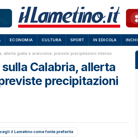
A
ECONOMIA
CULTURA
SPORT
IN EDICOLA
INCH
, allerta gialla e arancione: previste precipitazioni intense
sulla Calabria, allerta
 previste precipitazioni
cegli il Lametino come fonte preferita