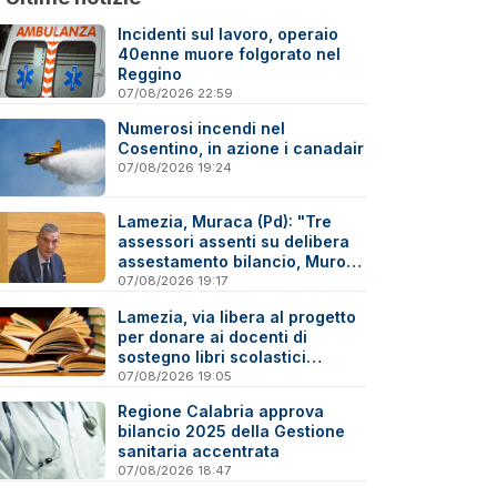
Incidenti sul lavoro, operaio
40enne muore folgorato nel
Reggino
07/08/2026 22:59
Numerosi incendi nel
Cosentino, in azione i canadair
07/08/2026 19:24
Lamezia, Muraca (Pd): "Tre
assessori assenti su delibera
assestamento bilancio, Murone
in difficoltà"
07/08/2026 19:17
Lamezia, via libera al progetto
per donare ai docenti di
sostegno libri scolastici
destinati al macero
07/08/2026 19:05
Regione Calabria approva
bilancio 2025 della Gestione
sanitaria accentrata
07/08/2026 18:47