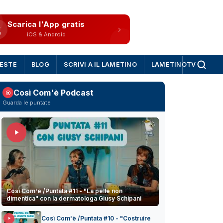
Scarica l'App gratis
iOS & Android
IESTE
BLOG
SCRIVI A IL LAMETINO
LAMETINOTV
Così Com'è Podcast
Guarda le puntate
Così Com'è /Puntata #11 - "La pelle non
dimentica" con la dermatologa Giusy Schipani
Così Com'è /Puntata #10 - "Costruire