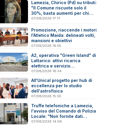
Lamezia, Chirico (Pd) su tributi:
"Il Comune riscuote solo il
30%, basta aumenti per chi
paga"
07/08/2026 17:17
Promozione, riaccende i motori
l'Atletico Maida: delineati volti,
mansioni e obiettivi
07/08/2026 16:55
A2, operativa "Green Island" di
Lattarico: attivi ricarica
elettrica e servizio
sperimentale di soccorso
07/08/2026 16:34
sanitario
All'Unical progetto per hub di
eccellenza per lo studio
dell'astrofisica
07/08/2026 15:30
Truffe telefoniche a Lamezia,
l'avviso del Comando di Polizia
Locale: "Non fornite dati
personali"
07/08/2026 14:06