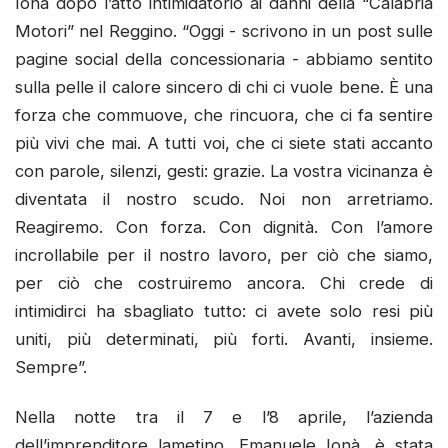
Ionà dopo l’atto intimidatorio ai danni della “Calabria
Motori” nel Reggino. “Oggi - scrivono in un post sulle
pagine social della concessionaria - abbiamo sentito
sulla pelle il calore sincero di chi ci vuole bene. È una
forza che commuove, che rincuora, che ci fa sentire
più vivi che mai. A tutti voi, che ci siete stati accanto
con parole, silenzi, gesti: grazie. La vostra vicinanza è
diventata il nostro scudo. Noi non arretriamo.
Reagiremo. Con forza. Con dignità. Con l’amore
incrollabile per il nostro lavoro, per ciò che siamo,
per ciò che costruiremo ancora. Chi crede di
intimidirci ha sbagliato tutto: ci avete solo resi più
uniti, più determinati, più forti. Avanti, insieme.
Sempre”.
Nella notte tra il 7 e l’8 aprile, l’azienda
dell’imprenditore lametino, Emanuele Ionà, è stata