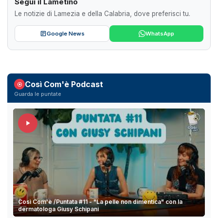
Segui il Lametino
Le notizie di Lamezia e della Calabria, dove preferisci tu.
Google News
WhatsApp
Così Com'è Podcast
Guarda le puntate
Così Com'è /Puntata #11 - "La pelle non dimentica" con la
dermatologa Giusy Schipani