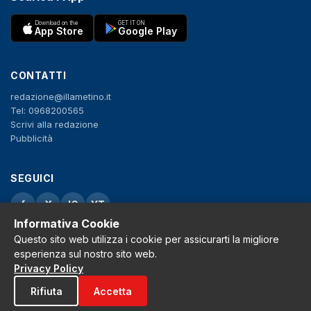
Download on the
GET IT ON
App Store
Google Play
CONTATTI
redazione@illametino.it
Tel: 0968200565
Scrivi alla redazione
Pubblicità
SEGUICI
f
X
IG
YT
Informativa Cookie
Privacy Policy
Questo sito web utilizza i cookie per assicurarti la migliore
Cookie Policy
esperienza sul nostro sito web.
Note legali
Privacy Policy
La Redazione
Rifiuta
Accetta