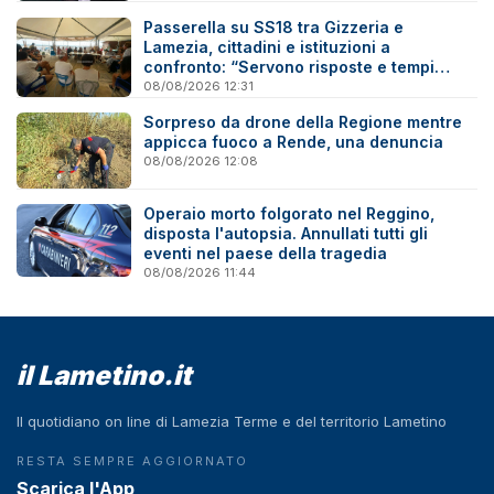
Passerella su SS18 tra Gizzeria e
Lamezia, cittadini e istituzioni a
confronto: “Servono risposte e tempi
certi”
08/08/2026 12:31
Sorpreso da drone della Regione mentre
appicca fuoco a Rende, una denuncia
08/08/2026 12:08
Operaio morto folgorato nel Reggino,
disposta l'autopsia. Annullati tutti gli
eventi nel paese della tragedia
08/08/2026 11:44
il Lametino.it
Il quotidiano on line di Lamezia Terme e del territorio Lametino
RESTA SEMPRE AGGIORNATO
Scarica l'App