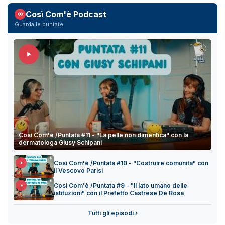
Così Com'è Podcast
Guarda le puntate
Così Com'è /Puntata #11 - "La pelle non dimentica" con la
dermatologa Giusy Schipani
Così Com'è /Puntata #10 - "Costruire comunità" con
il Vescovo Parisi
Così Com'è /Puntata #9 - "Il lato umano delle
istituzioni" con il Prefetto Castrese De Rosa
Tutti gli episodi ›