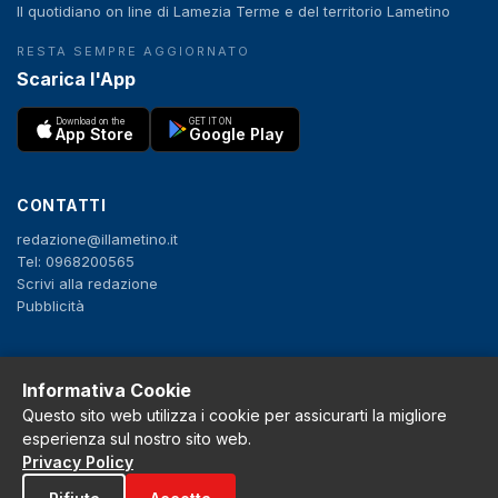
Il quotidiano on line di Lamezia Terme e del territorio Lametino
RESTA SEMPRE AGGIORNATO
Scarica l'App
Download on the
GET IT ON
App Store
Google Play
CONTATTI
redazione@illametino.it
Tel: 0968200565
Scrivi alla redazione
Pubblicità
SEGUICI
Informativa Cookie
f
X
IG
YT
Questo sito web utilizza i cookie per assicurarti la migliore
esperienza sul nostro sito web.
Privacy Policy
Privacy Policy
Cookie Policy