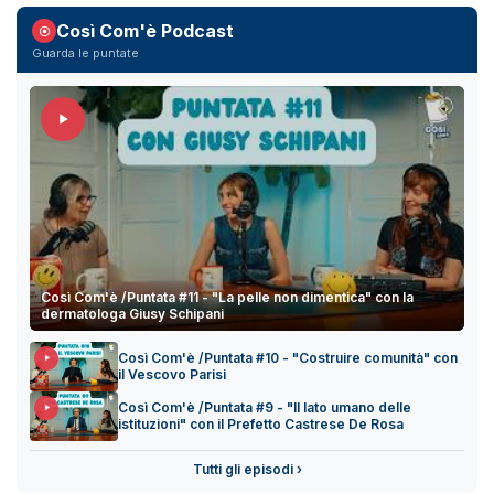
Così Com'è Podcast
Guarda le puntate
Così Com'è /Puntata #11 - "La pelle non dimentica" con la
dermatologa Giusy Schipani
Così Com'è /Puntata #10 - "Costruire comunità" con
il Vescovo Parisi
Così Com'è /Puntata #9 - "Il lato umano delle
istituzioni" con il Prefetto Castrese De Rosa
Tutti gli episodi ›