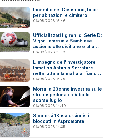
Incendio nel Cosentino, timori
per abitazioni e cimitero
06/08/2026 15:46
Ufficializzati i gironi di Serie D:
Vigor Lamezia e Sambiase
assieme alle siciliane e alle
altre calabresi
06/08/2026 15:38
L'impegno dell'investigatore
lametino Antonio Serratore
nella lotta alla mafia al fianco
di Ninni Cassarà
06/08/2026 15:28
Morta la 23enne investita sulle
strisce pedonali a Vibo lo
scorso luglio
06/08/2026 14:49
Soccorsi 18 escursionisti
bloccati in Aspromonte
06/08/2026 14:35