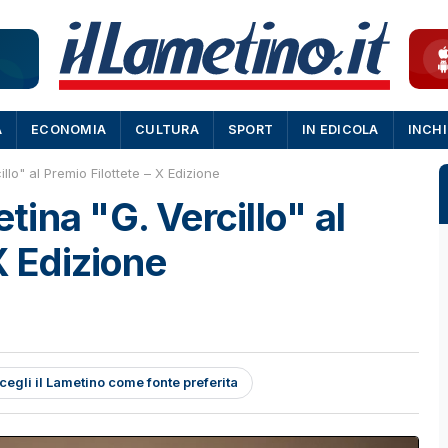
A
ECONOMIA
CULTURA
SPORT
IN EDICOLA
INCH
lo" al Premio Filottete – X Edizione
ina "G. Vercillo" al
X Edizione
cegli il Lametino come fonte preferita