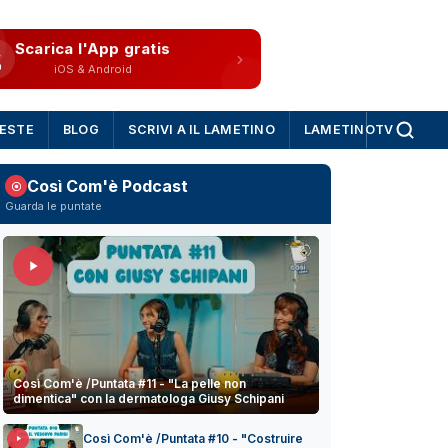
Scarica l'App gratis
iOS & Android
IESTE
BLOG
SCRIVI A IL LAMETINO
LAMETINOTV
Così Com'è Podcast
Guarda le puntate
Così Com'è /Puntata #11 - "La pelle non
dimentica" con la dermatologa Giusy Schipani
Così Com'è /Puntata #10 - "Costruire