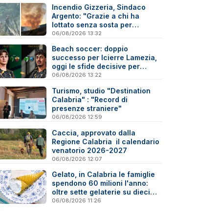
Incendio Gizzeria, Sindaco
Argento: "Grazie a chi ha
lottato senza sosta per
difendere il nostro territorio"
06/08/2026 13:32
Beach soccer: doppio
successo per Icierre Lamezia,
oggi le sfide decisive per
salvezza e scudetto Under 20
06/08/2026 13:22
Turismo, studio "Destination
Calabria" : "Record di
presenze straniere"
06/08/2026 12:59
Caccia, approvato dalla
Regione Calabria il calendario
venatorio 2026-2027
06/08/2026 12:07
Gelato, in Calabria le famiglie
spendono 60 milioni l'anno:
oltre sette gelaterie su dieci
sono artigiane
06/08/2026 11:26