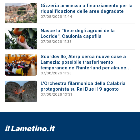
Gizzeria ammessa a finanziamento per la
riqualificazione delle aree degradate
07/08/2026 11:44
Nasce la "Rete degli agrumi della
Locride", Caulonia capofila
07/08/2026 11:33
Scordovillo, Aterp cerca nuove case a
Lamezia: possibile trasferimento
temporaneo nell’hinterland per alcune
famiglie
07/08/2026 11:23
L'Orchestra filarmonica della Calabria
protagonista su Rai Due il 9 agosto
07/08/2026 10:31
il Lametino.it