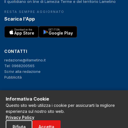
Il quotidiano on line di Lamezia Terme e del territorio Lametino
RESTA SEMPRE AGGIORNATO
Scarica l'App
Download on the
GET IT ON
App Store
Google Play
CONTATTI
redazione@illametino.it
Tel: 0968200565
Scrivi alla redazione
Pubblicità
SEGUICI
Informativa Cookie
f
X
IG
YT
Questo sito web utilizza i cookie per assicurarti la migliore
esperienza sul nostro sito web.
Privacy Policy
Privacy Policy
Cookie Policy
Rifiuta
Accetta