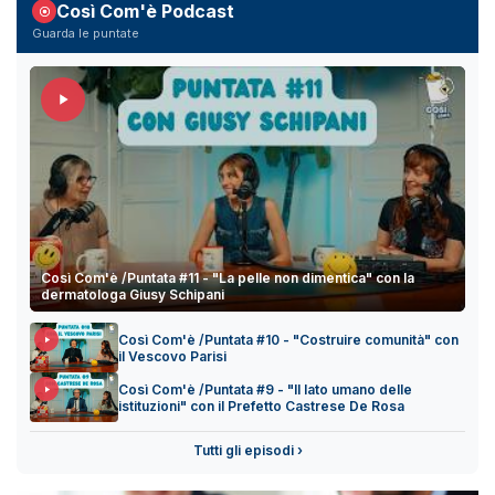
Così Com'è Podcast
Guarda le puntate
Così Com'è /Puntata #11 - "La pelle non dimentica" con la
dermatologa Giusy Schipani
Così Com'è /Puntata #10 - "Costruire comunità" con
il Vescovo Parisi
Così Com'è /Puntata #9 - "Il lato umano delle
istituzioni" con il Prefetto Castrese De Rosa
Tutti gli episodi ›