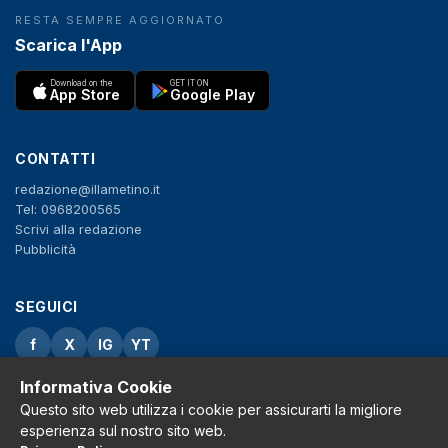
RESTA SEMPRE AGGIORNATO
Scarica l'App
Download on the
GET IT ON
App Store
Google Play
CONTATTI
redazione@illametino.it
Tel: 0968200565
Scrivi alla redazione
Pubblicità
SEGUICI
f
X
IG
YT
Informativa Cookie
Privacy Policy
Cookie Policy
Questo sito web utilizza i cookie per assicurarti la migliore
Note legali
esperienza sul nostro sito web.