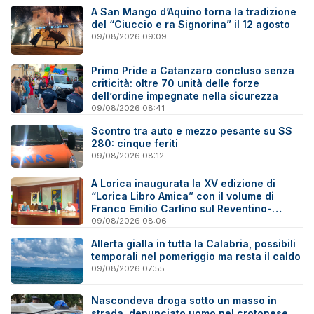
A San Mango d’Aquino torna la tradizione
del “Ciuccio e ra Signorina” il 12 agosto
09/08/2026 09:09
Primo Pride a Catanzaro concluso senza
criticità: oltre 70 unità delle forze
dell’ordine impegnate nella sicurezza
09/08/2026 08:41
Scontro tra auto e mezzo pesante su SS
280: cinque feriti
09/08/2026 08:12
A Lorica inaugurata la XV edizione di
“Lorica Libro Amica” con il volume di
Franco Emilio Carlino sul Reventino-
Savuto
09/08/2026 08:06
Allerta gialla in tutta la Calabria, possibili
temporali nel pomeriggio ma resta il caldo
09/08/2026 07:55
Nascondeva droga sotto un masso in
strada, denunciato uomo nel crotonese