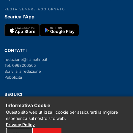
RESTA SEMPRE AGGIORNATO
Scarica l'App
Download on the
GET IT ON
App Store
Google Play
CONTATTI
redazione@illametino.it
Tel: 0968200565
Scrivi alla redazione
Pubblicità
SEGUICI
Informativa Cookie
f
X
IG
YT
Questo sito web utilizza i cookie per assicurarti la migliore
esperienza sul nostro sito web.
Privacy Policy
Privacy Policy
Cookie Policy
Note legali