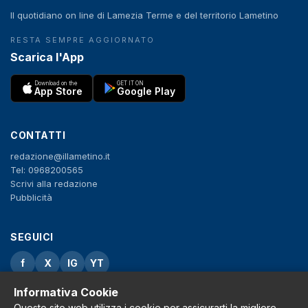
Il quotidiano on line di Lamezia Terme e del territorio Lametino
RESTA SEMPRE AGGIORNATO
Scarica l'App
Download on the
GET IT ON
App Store
Google Play
CONTATTI
redazione@illametino.it
Tel: 0968200565
Scrivi alla redazione
Pubblicità
SEGUICI
f
X
IG
YT
Informativa Cookie
Privacy Policy
Cookie Policy
Questo sito web utilizza i cookie per assicurarti la migliore