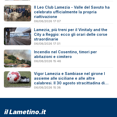
Il Leo Club Lamezia - Valle del Savuto ha
celebrato ufficialmente la propria
riattivazione
06/08/2026 17:07
Lamezia, più treni per il Vinitaly and the
City a Reggio: ecco gli orari delle corse
straordinarie
06/08/2026 17:01
Incendio nel Cosentino, timori per
abitazioni e cimitero
06/08/2026 15:46
Vigor Lamezia e Sambiase nel girone I
assieme alle siciliane e alle altre
calabresi. Il 30 agosto stracittadina di
Coppa Italia
06/08/2026 15:38
il Lametino.it