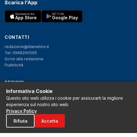
Scarica l'App
Download on the
GET IT ON
App Store
Google Play
CONTATTI
redazione@illametino.it
Tel: 0968200565
Scrivi alla redazione
Pubblicità
SEGUICI
Informativa Cookie
f
X
IG
YT
Questo sito web utilizza i cookie per assicurarti la migliore
esperienza sul nostro sito web.
Privacy Policy
Privacy Policy
Cookie Policy
Note legali
Rifiuta
Accetta
La Redazione