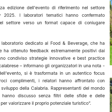
a edizione dell'evento di riferimento nel settore
ty 2025. I laboratori tematici hanno confermato
 del settore verso un format capace di coniugare
il laboratorio dedicato al Food & Beverage, che ha
i e ha ottenuto feedback estremamente positivi dai
anno condiviso strategie innovative e best practice
labrese – informano gli organizzatori in una nota -
ll'evento, si è trasformata in un autentico focus
oci complimenti, i relatori hanno affrontato con
o sviluppo della Calabria. Rappresentanti del mondo
o hanno discusso senza filtri delle sfide e delle
per valorizzare il proprio potenziale turistico”.