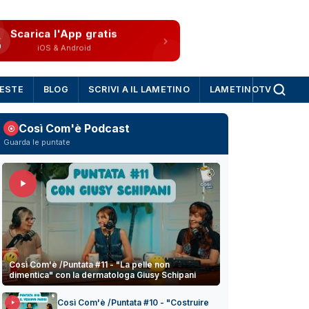
Scarica l'App gratis
iOS & Android
IESTE
BLOG
SCRIVI A IL LAMETINO
LAMETINOTV
Così Com'è Podcast
Guarda le puntate
Così Com'è /Puntata #11 - "La pelle non
dimentica" con la dermatologa Giusy Schipani
Così Com'è /Puntata #10 - "Costruire