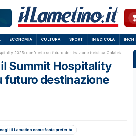
A
ECONOMIA
CULTURA
SPORT
IN EDICOLA
INCH
itality 2025: confronto su futuro destinazione turistica Calabria
il Summit Hospitality
 futuro destinazione
cegli il Lametino come fonte preferita