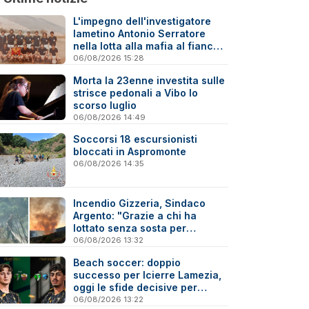
L'impegno dell'investigatore
lametino Antonio Serratore
nella lotta alla mafia al fianco
di Ninni Cassarà
06/08/2026 15:28
Morta la 23enne investita sulle
strisce pedonali a Vibo lo
scorso luglio
06/08/2026 14:49
Soccorsi 18 escursionisti
bloccati in Aspromonte
06/08/2026 14:35
Incendio Gizzeria, Sindaco
Argento: "Grazie a chi ha
lottato senza sosta per
difendere il nostro territorio"
06/08/2026 13:32
Beach soccer: doppio
successo per Icierre Lamezia,
oggi le sfide decisive per
salvezza e scudetto Under 20
06/08/2026 13:22