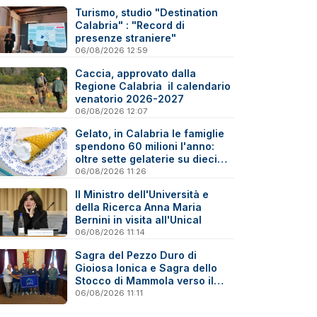
Turismo, studio "Destination
Calabria" : "Record di
presenze straniere"
06/08/2026 12:59
Caccia, approvato dalla
Regione Calabria il calendario
venatorio 2026-2027
06/08/2026 12:07
Gelato, in Calabria le famiglie
spendono 60 milioni l'anno:
oltre sette gelaterie su dieci
sono artigiane
06/08/2026 11:26
Il Ministro dell'Università e
della Ricerca Anna Maria
Bernini in visita all'Unical
06/08/2026 11:14
Sagra del Pezzo Duro di
Gioiosa Ionica e Sagra dello
Stocco di Mammola verso il
marchio “Sagra di Qualità”
06/08/2026 11:11