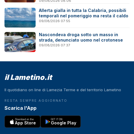
Savuto
09/08/2026 08:06
Allerta gialla in tutta la Calabria, possibili
temporali nel pomeriggio ma resta il caldo
09/08/2026 07:55
Nascondeva droga sotto un masso in
strada, denunciato uomo nel crotonese
09/08/2026 07:37
il Lametino.it
Il quotidiano on line di Lamezia Terme e del territorio Lametino
RESTA SEMPRE AGGIORNATO
Scarica l'App
Download on the
GET IT ON
App Store
Google Play