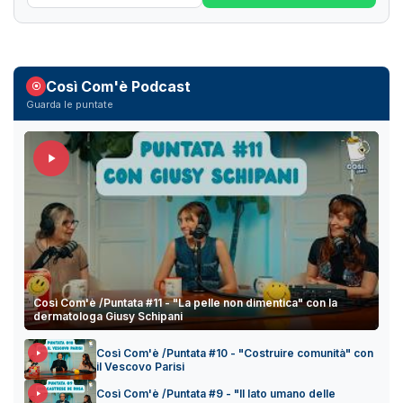
Così Com'è Podcast
Guarda le puntate
Così Com'è /Puntata #11 - "La pelle non dimentica" con la
dermatologa Giusy Schipani
Così Com'è /Puntata #10 - "Costruire comunità" con
il Vescovo Parisi
Così Com'è /Puntata #9 - "Il lato umano delle