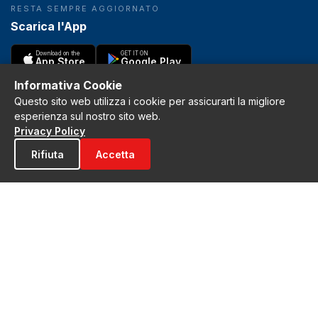
RESTA SEMPRE AGGIORNATO
Scarica l'App
Download on the
GET IT ON
App Store
Google Play
Informativa Cookie
Questo sito web utilizza i cookie per assicurarti la migliore
CONTATTI
esperienza sul nostro sito web.
redazione@illametino.it
Privacy Policy
Tel: 0968200565
Rifiuta
Accetta
Scrivi alla redazione
Pubblicità
SEGUICI
f
X
IG
YT
Privacy Policy
Cookie Policy
Note legali
La Redazione