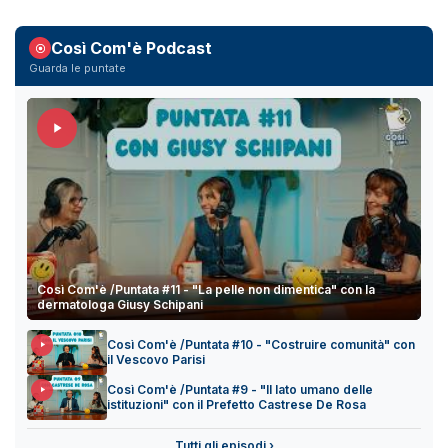
Così Com'è Podcast
Guarda le puntate
Così Com'è /Puntata #11 - "La pelle non dimentica" con la
dermatologa Giusy Schipani
Così Com'è /Puntata #10 - "Costruire comunità" con
il Vescovo Parisi
Così Com'è /Puntata #9 - "Il lato umano delle
istituzioni" con il Prefetto Castrese De Rosa
Tutti gli episodi ›