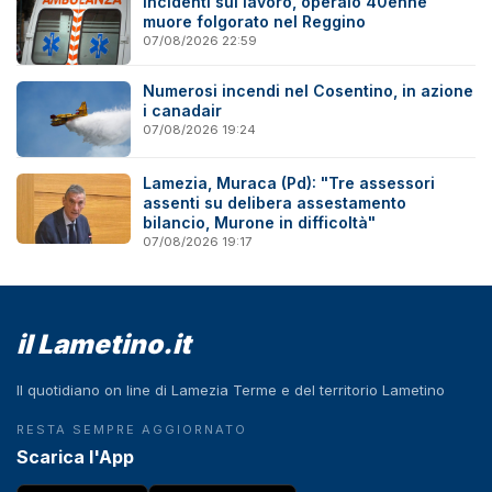
Incidenti sul lavoro, operaio 40enne
muore folgorato nel Reggino
07/08/2026 22:59
Numerosi incendi nel Cosentino, in azione
i canadair
07/08/2026 19:24
Lamezia, Muraca (Pd): "Tre assessori
assenti su delibera assestamento
bilancio, Murone in difficoltà"
07/08/2026 19:17
il Lametino.it
Il quotidiano on line di Lamezia Terme e del territorio Lametino
RESTA SEMPRE AGGIORNATO
Scarica l'App