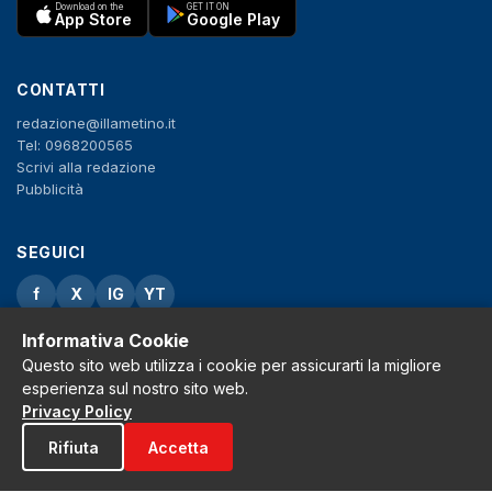
Download on the
GET IT ON
App Store
Google Play
CONTATTI
redazione@illametino.it
Tel: 0968200565
Scrivi alla redazione
Pubblicità
SEGUICI
f
X
IG
YT
Informativa Cookie
Privacy Policy
Cookie Policy
Questo sito web utilizza i cookie per assicurarti la migliore
Note legali
esperienza sul nostro sito web.
La Redazione
Privacy Policy
Rifiuta
Accetta
© 2026 Grh s.r.l. - P.iva 02650550797 - Tutti i diritti sono riservati