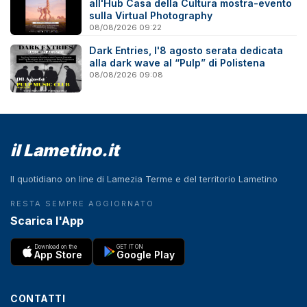
all'Hub Casa della Cultura mostra-evento
sulla Virtual Photography
08/08/2026 09:22
Dark Entries, l'8 agosto serata dedicata
alla dark wave al “Pulp” di Polistena
08/08/2026 09:08
il Lametino.it
Il quotidiano on line di Lamezia Terme e del territorio Lametino
RESTA SEMPRE AGGIORNATO
Scarica l'App
Download on the
GET IT ON
App Store
Google Play
CONTATTI