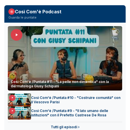
Così Com'è Podcast
Guarda le puntate
Così Com'è /Puntata #11 - "La pelle non dimentica" con la
dermatologa Giusy Schipani
Così Com'è /Puntata #10 - "Costruire comunità" con
il Vescovo Parisi
Così Com'è /Puntata #9 - "Il lato umano delle
istituzioni" con il Prefetto Castrese De Rosa
Tutti gli episodi ›