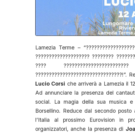
Lamezia Terme – “???????????????????
???????????????????? ???????? ???????
???? ????????????????????????
????????????????????????????????!”. Re
Lucio Corsi
che arriverà a Lamezia il 12
Ad annunciare la presenza del cantautor
social. La magia della sua musica e
Borsellino. Reduce dal secondo posto 
l’Italia al prossimo Eurovision in
organizzatori, anche la presenza di
Joa