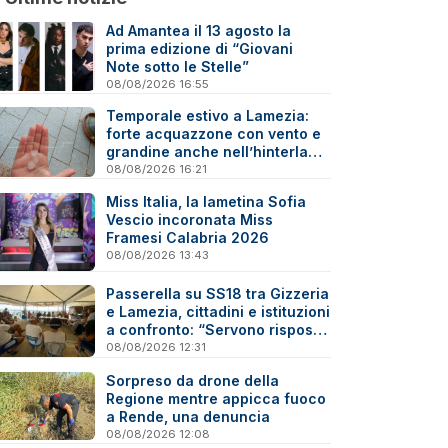
Ad Amantea il 13 agosto la
prima edizione di “Giovani
Note sotto le Stelle”
08/08/2026 16:55
Temporale estivo a Lamezia:
forte acquazzone con vento e
grandine anche nell’hinterland
- Video
08/08/2026 16:21
Miss Italia, la lametina Sofia
Vescio incoronata Miss
Framesi Calabria 2026
08/08/2026 13:43
Passerella su SS18 tra Gizzeria
e Lamezia, cittadini e istituzioni
a confronto: “Servono risposte
e tempi certi”
08/08/2026 12:31
Sorpreso da drone della
Regione mentre appicca fuoco
a Rende, una denuncia
08/08/2026 12:08