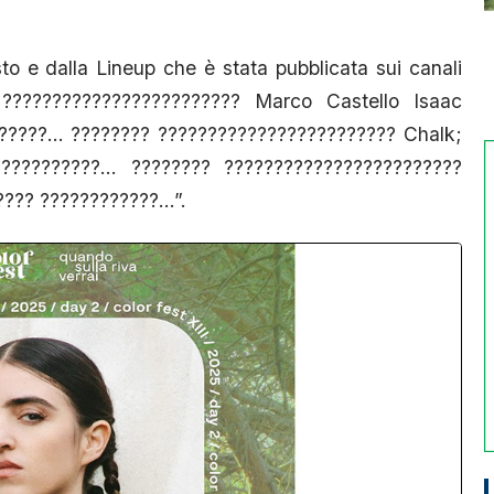
sto e dalla Lineup che è stata pubblicata sui canali
 ???????????????????????? Marco Castello Isaac
?????… ???????? ???????????????????????? Chalk;
??????????… ???????? ????????????????????????
???? ????????????…”.