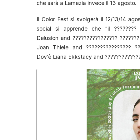
che sarà a Lamezia invece il 13 agosto.
Il Color Fest si svolgerà il 12/13/14 ago
social si apprende che “il ????????
Delusion and ???????????????? ???????
Joan Thiele and ???????????????? ??
Dov’è Liana Ekkstacy and ????????????