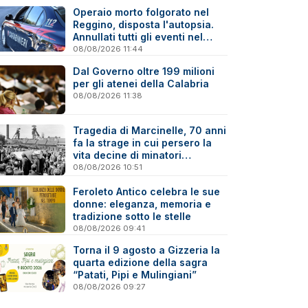
Operaio morto folgorato nel
Reggino, disposta l'autopsia.
Annullati tutti gli eventi nel
paese della tragedia
08/08/2026 11:44
Dal Governo oltre 199 milioni
per gli atenei della Calabria
08/08/2026 11:38
Tragedia di Marcinelle, 70 anni
fa la strage in cui persero la
vita decine di minatori
calabresi
08/08/2026 10:51
Feroleto Antico celebra le sue
donne: eleganza, memoria e
tradizione sotto le stelle
08/08/2026 09:41
Torna il 9 agosto a Gizzeria la
quarta edizione della sagra
“Patati, Pipi e Mulingiani”
08/08/2026 09:27