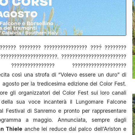
????? ???????? ???????????????? ????̀ ????????
?????????????????????. ????????????????????????
 ???????????????? ????????????????????
cita così una strofa di “Volevo essere un duro” di
 agosto per la tredicesima edizione del Color Fest.
e gli organizzatori del Color Fest sui loro canali
 della sua voce incanterà il Lungomare Falcone
al Festival di Sanremo e pronto per rappresentare
 programma a maggio. Annunciata, sempre dagli
n Thiele
anche lei reduce dal palco dell’Ariston e