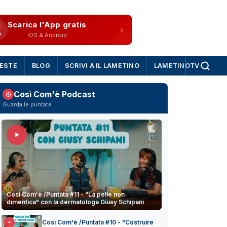
Scarica l'App gratis
iOS & Android
IESTE
BLOG
SCRIVI A IL LAMETINO
LAMETINOTV
Così Com'è Podcast
Guarda le puntate
Così Com'è /Puntata #11 - "La pelle non
dimentica" con la dermatologa Giusy Schipani
Così Com'è /Puntata #10 - "Costruire