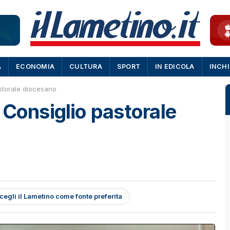
A
ECONOMIA
CULTURA
SPORT
IN EDICOLA
INCH
storale diocesano
 Consiglio pastorale
cegli il Lametino come fonte preferita