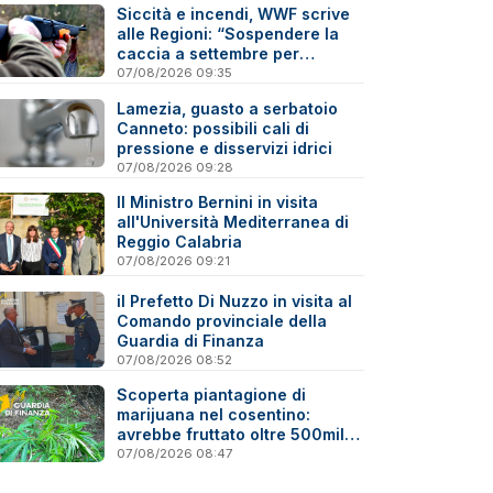
Siccità e incendi, WWF scrive
alle Regioni: “Sospendere la
caccia a settembre per
tutelare la fauna”
07/08/2026 09:35
Lamezia, guasto a serbatoio
Canneto: possibili cali di
pressione e disservizi idrici
07/08/2026 09:28
Il Ministro Bernini in visita
all'Università Mediterranea di
Reggio Calabria
07/08/2026 09:21
il Prefetto Di Nuzzo in visita al
Comando provinciale della
Guardia di Finanza
07/08/2026 08:52
Scoperta piantagione di
marijuana nel cosentino:
avrebbe fruttato oltre 500mila
euro
07/08/2026 08:47