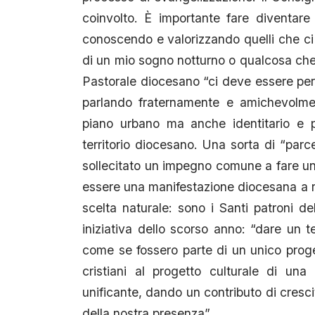
coinvolto. È importante fare diventare s
conoscendo e valorizzando quelli che ci
di un mio sogno notturno o qualcosa che m
Pastorale diocesano “ci deve essere per e
parlando fraternamente e amichevolmen
piano urbano ma anche identitario e po
territorio diocesano. Una sorta di “parce
sollecitato un impegno comune a fare un
essere una manifestazione diocesana a res
scelta naturale: sono i Santi patroni del
iniziativa dello scorso anno: “dare un t
come se fossero parte di un unico proget
cristiani al progetto culturale di un
unificante, dando un contributo di cresci
della nostra presenza”.