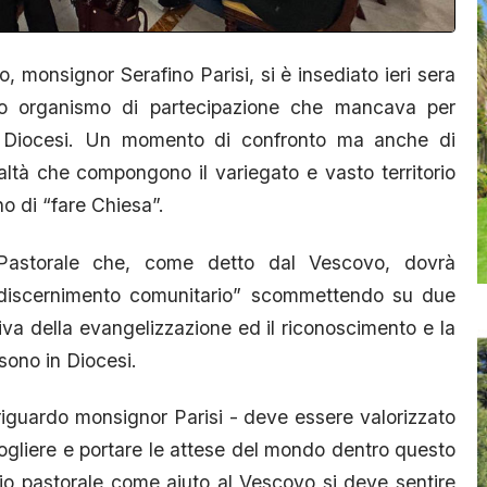
monsignor Serafino Parisi, si è insediato ieri sera
imo organismo di partecipazione che mancava per
la Diocesi. Un momento di confronto ma anche di
ltà che compongono il variegato e vasto territorio
o di “fare Chiesa”.
 Pastorale che, come detto dal Vescovo, dovrà
l discernimento comunitario” scommettendo su due
tiva della evangelizzazione ed il riconoscimento e la
sono in Diocesi.
 riguardo monsignor Parisi - deve essere valorizzato
ogliere e portare le attese del mondo dentro questo
lio pastorale come aiuto al Vescovo si deve sentire