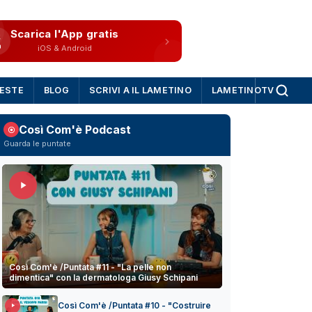
Scarica l'App gratis
iOS & Android
IESTE
BLOG
SCRIVI A IL LAMETINO
LAMETINOTV
Così Com'è Podcast
Guarda le puntate
Così Com'è /Puntata #11 - "La pelle non
dimentica" con la dermatologa Giusy Schipani
Così Com'è /Puntata #10 - "Costruire