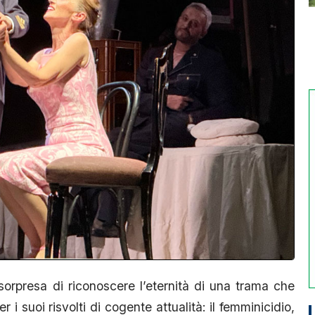
sorpresa di riconoscere l’eternità di una trama che
 i suoi risvolti di cogente attualità: il femminicidio,