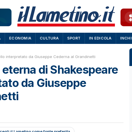
A
ECONOMIA
CULTURA
SPORT
IN EDICOLA
INCH
tello interpretato da Giuseppe Cederna al Grandinetti
à eterna di Shakespeare
etato da Giuseppe
etti
cegli il Lametino come fonte preferita