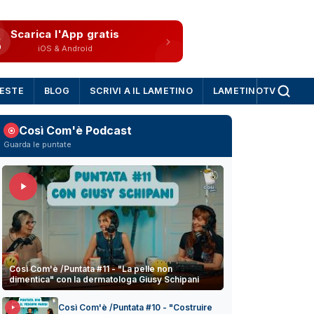
Scarica l'App gratis
iOS & Android
IESTE
BLOG
SCRIVI A IL LAMETINO
LAMETINOTV
Così Com'è Podcast
Guarda le puntate
Così Com'è /Puntata #11 - "La pelle non
dimentica" con la dermatologa Giusy Schipani
Così Com'è /Puntata #10 - "Costruire