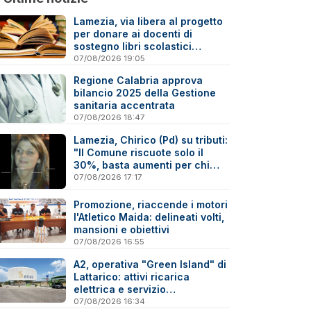
Lamezia, via libera al progetto
per donare ai docenti di
sostegno libri scolastici
destinati al macero
07/08/2026 19:05
Regione Calabria approva
bilancio 2025 della Gestione
sanitaria accentrata
07/08/2026 18:47
Lamezia, Chirico (Pd) su tributi:
"Il Comune riscuote solo il
30%, basta aumenti per chi
paga"
07/08/2026 17:17
Promozione, riaccende i motori
l'Atletico Maida: delineati volti,
mansioni e obiettivi
07/08/2026 16:55
A2, operativa "Green Island" di
Lattarico: attivi ricarica
elettrica e servizio
sperimentale di soccorso
07/08/2026 16:34