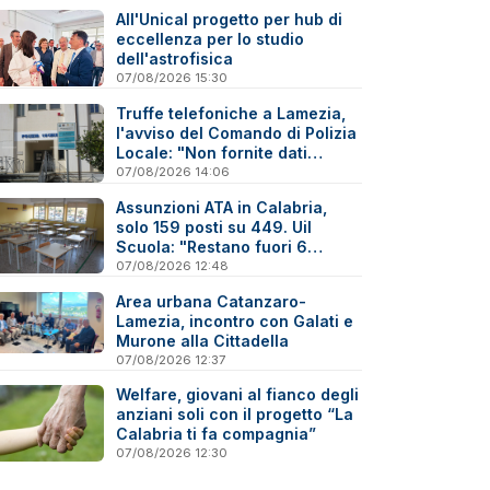
sanitario
All'Unical progetto per hub di
eccellenza per lo studio
dell'astrofisica
07/08/2026 15:30
Truffe telefoniche a Lamezia,
l'avviso del Comando di Polizia
Locale: "Non fornite dati
personali"
07/08/2026 14:06
Assunzioni ATA in Calabria,
solo 159 posti su 449. Uil
Scuola: "Restano fuori 6
precari su 10"
07/08/2026 12:48
Area urbana Catanzaro-
Lamezia, incontro con Galati e
Murone alla Cittadella
07/08/2026 12:37
Welfare, giovani al fianco degli
anziani soli con il progetto “La
Calabria ti fa compagnia”
07/08/2026 12:30