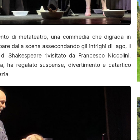
ento di metateatro, una commedia che digrada in
re dalla scena assecondando gli intrighi di Iago, il
 di Shakespeare rivisitato da Francesco Niccolini,
na, ha regalato suspense, divertimento e catartico
ezia.