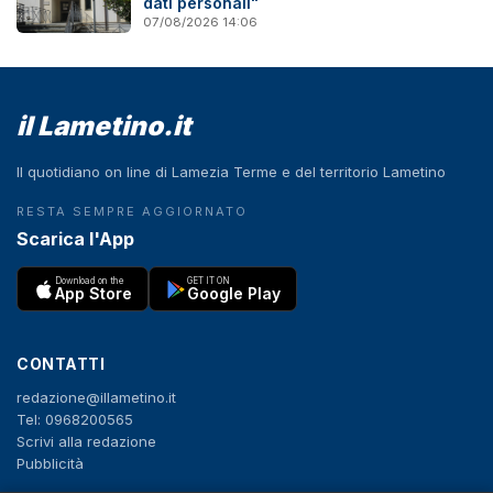
dati personali"
07/08/2026 14:06
il Lametino.it
Il quotidiano on line di Lamezia Terme e del territorio Lametino
RESTA SEMPRE AGGIORNATO
Scarica l'App
Download on the
GET IT ON
App Store
Google Play
CONTATTI
redazione@illametino.it
Tel: 0968200565
Scrivi alla redazione
Pubblicità