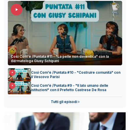
Così Com'è /Puntata #11 - "La pelle non dimentica" con la
dermatologa Giusy Schipani
Così Com'è /Puntata #10 - "Costruire comunità" con
il Vescovo Parisi
Così Com'è /Puntata #9 - "Il lato umano delle
istituzioni" con il Prefetto Castrese De Rosa
Tutti gli episodi ›