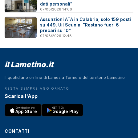
dati personali"
07/08/2026 14:06
Assunzioni ATA in Calabria, solo 159 posti
su 449. Uil Scuola: "Restano fuori 6
precari su 10"
07/08/2026 12:48
il Lametino.it
Il quotidiano on line di Lamezia Terme e del territorio Lametino
RESTA SEMPRE AGGIORNATO
Scarica l'App
Download on the
GET IT ON
App Store
Google Play
CONTATTI