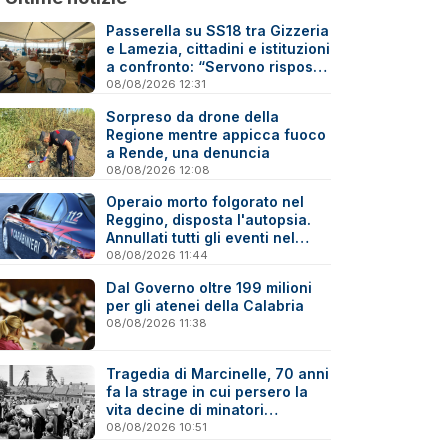
Passerella su SS18 tra Gizzeria
e Lamezia, cittadini e istituzioni
a confronto: “Servono risposte
e tempi certi”
08/08/2026 12:31
Sorpreso da drone della
Regione mentre appicca fuoco
a Rende, una denuncia
08/08/2026 12:08
Operaio morto folgorato nel
Reggino, disposta l'autopsia.
Annullati tutti gli eventi nel
paese della tragedia
08/08/2026 11:44
Dal Governo oltre 199 milioni
per gli atenei della Calabria
08/08/2026 11:38
Tragedia di Marcinelle, 70 anni
fa la strage in cui persero la
vita decine di minatori
calabresi
08/08/2026 10:51