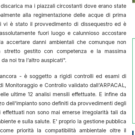
 discarica ma i piazzali circostanti dove erano state
ncipalmente alla regimentazione delle acque di prima
itti vi è stato il provvedimento di dissequestro ed è
 assolutamente fuori luogo e calunnioso accostare
 da accertare danni ambientali che comunque non
alità stretto gestito con competenza e la massima
da noi tra l’altro auspicati".
ancora - è soggetto a rigidi controlli ed esami di
o di Monitoraggio e Controllo validato dall’ARPACAL,
le ultime 12 analisi mensili effettuate. E infine da
izzo dell'impianto sono definiti da provvedimenti degli
li effettuati non sono mai emerse irregolarità tali da
ente e sulla salute. E' proprio la gestione pubblica
ome priorità la compatibilità ambientale oltre il