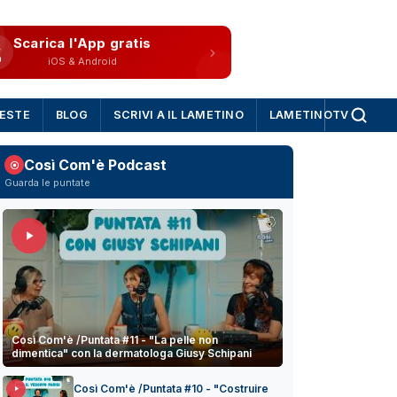
Scarica l'App gratis
iOS & Android
IESTE
BLOG
SCRIVI A IL LAMETINO
LAMETINOTV
Così Com'è Podcast
Guarda le puntate
Così Com'è /Puntata #11 - "La pelle non
dimentica" con la dermatologa Giusy Schipani
Così Com'è /Puntata #10 - "Costruire