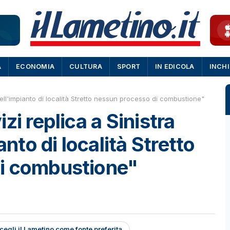
A
ECONOMIA
CULTURA
SPORT
IN EDICOLA
INCH
"Nell'impianto di località Stretto nessun processo di combustione"
zi replica a Sinistra
anto di località Stretto
i combustione"
cegli il Lametino come fonte preferita