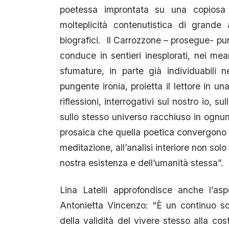
poetessa improntata su una copiosa 
molteplicità contenutistica di grande at
biografici. Il Carrozzone – prosegue- pur 
conduce in sentieri inesplorati, nei me
sfumature, in parte già individuabili 
pungente ironia, proietta il lettore in un
riflessioni, interrogativi sul nostro io, sul
sullo stesso universo racchiuso in ognuno
prosaica che quella poetica convergono se
meditazione, all’analisi interiore non so
nostra esistenza e dell’umanità stessa”.
Lina Latelli approfondisce anche l’as
Antonietta Vincenzo: “È un continuo sca
della validità del vivere stesso alla cos