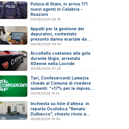
Polizia di Stato, in arrivo 171
nuovi agenti in Calabria -
Reazioni
06/08/2026 08:18
Appalti per la gestione dei
depuratori, contestato
presunto danno erariale da
600mila euro
06/08/2026 08:02
Accoltella coetaneo alla gola
durante litigio, arrestato
60enne nella Locride
06/08/2026 07:30
Tari, Confesercenti Lamezia
chiede al Comune di rivedere
aumenti: “+17% per le imprese
è troppo”
05/08/2026 19:51
Inchiesta su liste d'attesa in
reparto Oculistica "Renato
Dulbecco", chiesto rinvio a
giudizio per 10 indagati
05/08/2026 19:39