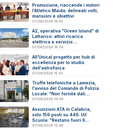
Promozione, riaccende i motori
l'Atletico Maida: delineati volti,
mansioni e obiettivi
07/08/2026 16:55
A2, operativa "Green Island" di
Lattarico: attivi ricarica
elettrica e servizio
sperimentale di soccorso
07/08/2026 16:34
sanitario
All'Unical progetto per hub di
eccellenza per lo studio
dell'astrofisica
07/08/2026 15:30
Truffe telefoniche a Lamezia,
l'avviso del Comando di Polizia
Locale: "Non fornite dati
personali"
07/08/2026 14:06
Assunzioni ATA in Calabria,
solo 159 posti su 449. Uil
Scuola: "Restano fuori 6
precari su 10"
07/08/2026 12:48