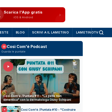
Scarica l'App gratis
iOS & Android
IESTE
BLOG
SCRIVI A IL LAMETINO
LAMETINOTV
Così Com'è Podcast
Guarda le puntate
Così Com'è /Puntata #11 - "La pelle non
dimentica" con la dermatologa Giusy Schipani
Così Com'è /Puntata #10 - "Costruire