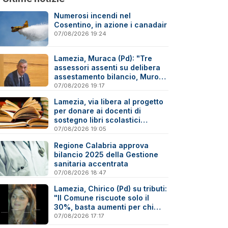
Numerosi incendi nel
Cosentino, in azione i canadair
07/08/2026 19:24
Lamezia, Muraca (Pd): "Tre
assessori assenti su delibera
assestamento bilancio, Murone
in difficoltà"
07/08/2026 19:17
Lamezia, via libera al progetto
per donare ai docenti di
sostegno libri scolastici
destinati al macero
07/08/2026 19:05
Regione Calabria approva
bilancio 2025 della Gestione
sanitaria accentrata
07/08/2026 18:47
Lamezia, Chirico (Pd) su tributi:
"Il Comune riscuote solo il
30%, basta aumenti per chi
paga"
07/08/2026 17:17