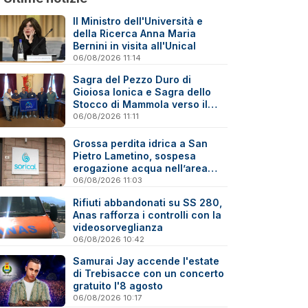
Il Ministro dell'Università e
della Ricerca Anna Maria
Bernini in visita all'Unical
06/08/2026 11:14
Sagra del Pezzo Duro di
Gioiosa Ionica e Sagra dello
Stocco di Mammola verso il
marchio “Sagra di Qualità”
06/08/2026 11:11
Grossa perdita idrica a San
Pietro Lametino, sospesa
erogazione acqua nell’area
industriale
06/08/2026 11:03
Rifiuti abbandonati su SS 280,
Anas rafforza i controlli con la
videosorveglianza
06/08/2026 10:42
Samurai Jay accende l'estate
di Trebisacce con un concerto
gratuito l'8 agosto
06/08/2026 10:17