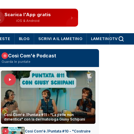
Scarica l'App gratis
iOS & Android
IESTE
BLOG
SCRIVI A IL LAMETINO
LAMETINOTV
Così Com'è Podcast
Guarda le puntate
Così Com'è /Puntata #11 - "La pelle non
dimentica" con la dermatologa Giusy Schipani
Così Com'è /Puntata #10 - "Costruire