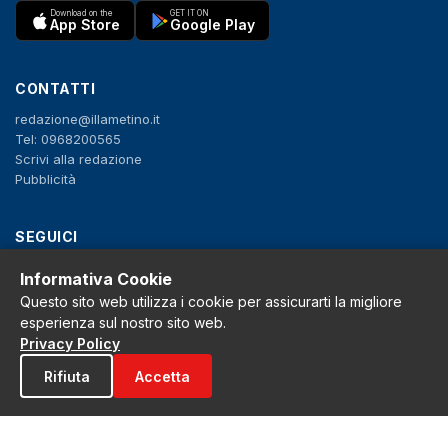
Download on the
GET IT ON
App Store
Google Play
CONTATTI
redazione@illametino.it
Tel: 0968200565
Scrivi alla redazione
Pubblicità
SEGUICI
f
X
IG
YT
Informativa Cookie
Questo sito web utilizza i cookie per assicurarti la migliore
Privacy Policy
esperienza sul nostro sito web.
Cookie Policy
Privacy Policy
Note legali
Rifiuta
Accetta
La Redazione
© 2026 Grh s.r.l. - P.iva 02650550797 - Tutti i diritti sono riservati