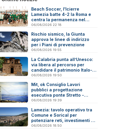
Beach Soccer, l'Icierre
Lamezia batte 4-2 la Roma e
centra la permanenza nel
massimo torneo nazionale
06/08/2026 22:18
Rischio sismico, la Giunta
approva le linee di indirizzo
per i Piani di prevenzione
06/08/2026 19:55
La Calabria punta all’Unesco:
via libera al percorso per
candidare il patrimonio Italo-
Greco medievale
06/08/2026 19:50
Mit, ok Consiglio Lavori
pubblici a progettazione
esecutiva ponte Stretto -
Reazioni
06/08/2026 19:39
Lamezia: tavolo operativo tra
Comune e Sorical per
potenziare reti, investimenti e
manutenzione
06/08/2026 18:50