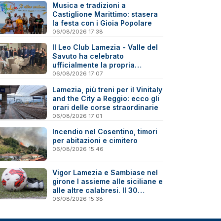
Musica e tradizioni a
Castiglione Marittimo: stasera
la festa con i Gioia Popolare
06/08/2026 17:38
Il Leo Club Lamezia - Valle del
Savuto ha celebrato
ufficialmente la propria
riattivazione
06/08/2026 17:07
Lamezia, più treni per il Vinitaly
and the City a Reggio: ecco gli
orari delle corse straordinarie
06/08/2026 17:01
Incendio nel Cosentino, timori
per abitazioni e cimitero
06/08/2026 15:46
Vigor Lamezia e Sambiase nel
girone I assieme alle siciliane e
alle altre calabresi. Il 30
agosto stracittadina di Coppa
06/08/2026 15:38
Italia