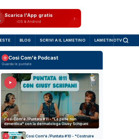
Scarica l'App gratis
iOS & Android
IESTE
BLOG
SCRIVI A IL LAMETINO
LAMETINOTV
Così Com'è Podcast
Guarda le puntate
Così Com'è /Puntata #11 - "La pelle non
dimentica" con la dermatologa Giusy Schipani
Così Com'è /Puntata #10 - "Costruire