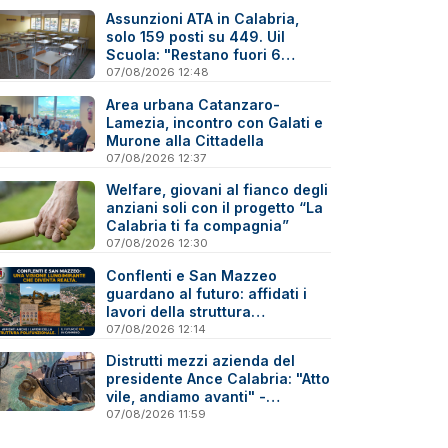
Assunzioni ATA in Calabria,
solo 159 posti su 449. Uil
Scuola: "Restano fuori 6
precari su 10"
07/08/2026 12:48
Area urbana Catanzaro-
Lamezia, incontro con Galati e
Murone alla Cittadella
07/08/2026 12:37
Welfare, giovani al fianco degli
anziani soli con il progetto “La
Calabria ti fa compagnia”
07/08/2026 12:30
Conflenti e San Mazzeo
guardano al futuro: affidati i
lavori della struttura
polifunzionale
07/08/2026 12:14
Distrutti mezzi azienda del
presidente Ance Calabria: "Atto
vile, andiamo avanti" -
Reazioni
07/08/2026 11:59