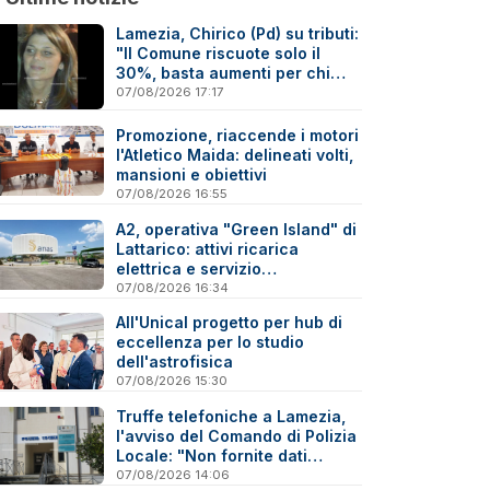
Lamezia, Chirico (Pd) su tributi:
"Il Comune riscuote solo il
30%, basta aumenti per chi
paga"
07/08/2026 17:17
Promozione, riaccende i motori
l'Atletico Maida: delineati volti,
mansioni e obiettivi
07/08/2026 16:55
A2, operativa "Green Island" di
Lattarico: attivi ricarica
elettrica e servizio
sperimentale di soccorso
07/08/2026 16:34
sanitario
All'Unical progetto per hub di
eccellenza per lo studio
dell'astrofisica
07/08/2026 15:30
Truffe telefoniche a Lamezia,
l'avviso del Comando di Polizia
Locale: "Non fornite dati
personali"
07/08/2026 14:06