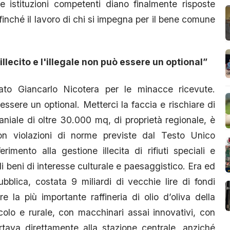
le istituzioni competenti diano finalmente risposte
ffinché il lavoro di chi si impegna per il bene comune
'illecito e l'illegale non può essere un optional”
ocato Giancarlo Nicotera per le minacce ricevute.
 essere un optional. Metterci la faccia e rischiare di
iale di oltre 30.000 mq, di proprietà regionale, è
con violazioni di norme previste dal Testo Unico
imento alla gestione illecita di rifiuti speciali e
di beni di interesse culturale e paesaggistico. Era ed
ubblica, costata 9 miliardi di vecchie lire di fondi
 la più importante raffineria di olio d’oliva della
colo e rurale, con macchinari assai innovativi, con
rtava direttamente alla stazione centrale, anziché