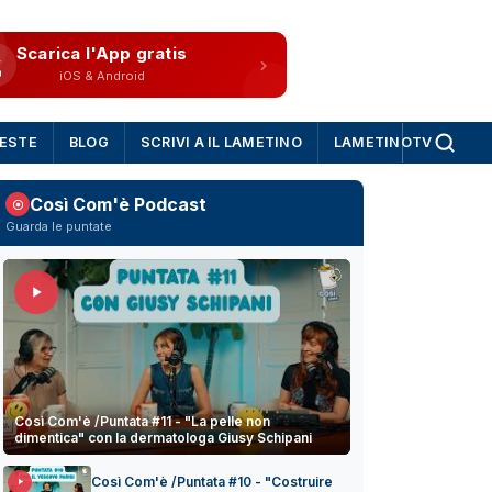
Scarica l'App gratis
iOS & Android
IESTE
BLOG
SCRIVI A IL LAMETINO
LAMETINOTV
Così Com'è Podcast
Guarda le puntate
Così Com'è /Puntata #11 - "La pelle non
dimentica" con la dermatologa Giusy Schipani
Così Com'è /Puntata #10 - "Costruire