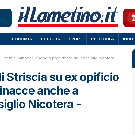
A
ECONOMIA
CULTURA
SPORT
IN EDICOLA
INCH
nt'Eufemia: minacce anche a presidente del consiglio Nicotera -
 Striscia su ex opificio
minacce anche a
iglio Nicotera -