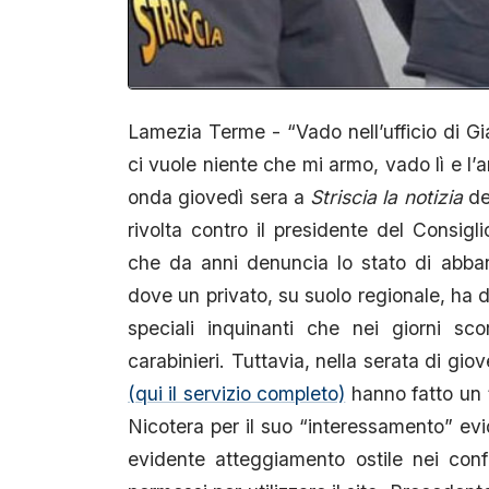
Lamezia Terme - “Vado nell’ufficio di G
ci vuole niente che mi armo, vado lì e l
onda giovedì sera a
Striscia la notizia
ded
rivolta contro il presidente del Consi
che da anni denuncia lo stato di abban
dove un privato, su suolo regionale, ha di
speciali inquinanti che nei giorni sc
carabinieri. Tuttavia, nella serata di gi
(qui il servizio completo)
hanno fatto un “
Nicotera per il suo “interessamento” ev
evidente atteggiamento ostile nei confr