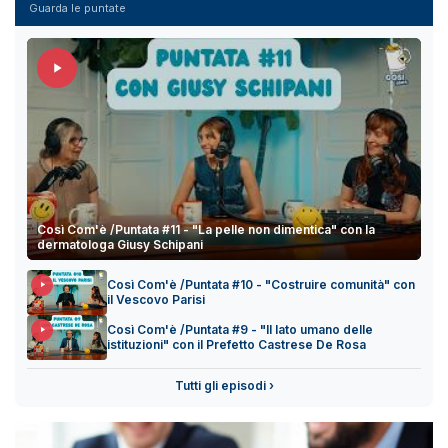
Guarda le puntate
Così Com'è /Puntata #11 - "La pelle non dimentica" con la
dermatologa Giusy Schipani
Così Com'è /Puntata #10 - "Costruire comunità" con
il Vescovo Parisi
Così Com'è /Puntata #9 - "Il lato umano delle
istituzioni" con il Prefetto Castrese De Rosa
Tutti gli episodi ›