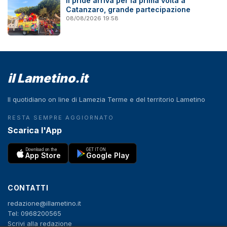
Il pride arriva per la prima volta a
Catanzaro, grande partecipazione
08/08/2026 19:58
il Lametino.it
Il quotidiano on line di Lamezia Terme e del territorio Lametino
RESTA SEMPRE AGGIORNATO
Scarica l'App
Download on the
GET IT ON
App Store
Google Play
CONTATTI
redazione@illametino.it
Tel: 0968200565
Scrivi alla redazione